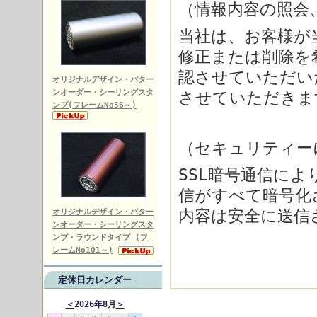
（情報内容の照会
当社は、お客様が
修正または削除を
認させていただい
オリジナルデザイン・パター
ンオーダー・シーリングスタ
させていただきま
ンプ(フレームNo56～)
（セキュリティー
SSL暗号通信に
信がすべて暗号化
オリジナルデザイン・パター
内容は安全に送信
ンオーダー・シーリングスタ
ンプ・ラウンドタイプ (フ
レームNo101～)
定休日カレンダー
＜
2026年8月
＞