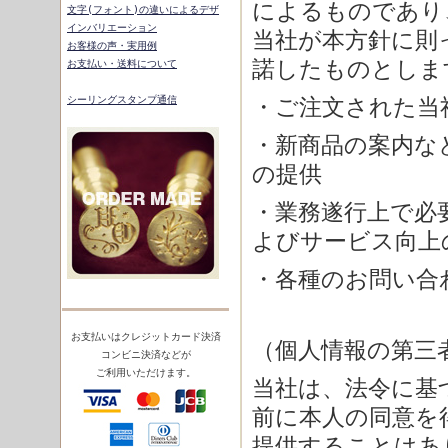
によるものであり
文字
(フォント)の違いによるデザ
インバリエーション
当社が本方針に則
お客様の声・実用例
諾したものとしま
お支払い・送料について
シーリングスタンプ通信
・ご注文された当
・新商品の案内な
の提供
・業務遂行上で必
よびサービス向上
・各種のお問い合
お支払いはクレジットカード決済
（個人情報の第三
コンビニ決済などが
ご利用いただけます。
当社は、法令に基
前に本人の同意を
提供することはあ