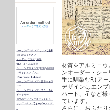
シーリングスタンプについて最初
にお読みください
オーダー(ご注文)方法
材質をアルミニウ
Q&A・よくある質問
シーリングスタンプ(封蝋)の説明
ンオーダー・シー
マリッジエンブレム
(Marriage_Emblem)
手に馴染むR(ア
シーリングスタンプ・見本ギャラ
デザインはエンブレ
リー
シーリングスタンプ・テクニカル
ハート、星など様
ギャラリー
自分のデザインでオリジナルシー
ています。
リングスタンプ(オーダーメイド)
さらに、おふたり